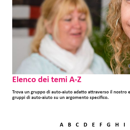
Elenco dei temi A-Z
Trova un gruppo di auto-aiuto adatto attraverso il nostro
gruppi di auto-aiuto su un argomento specifico.
A
B
C
D
E
F
G
H
I