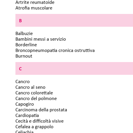
Artrite reumatoide
Atrofia muscolare
B
Balbuzie
Bambini messi a servizio
Borderline
Broncopneumopatia cronica ostruttiva
Burnout
C
Cancro
Cancro al seno
Cancro colorettale
Cancro del polmone
Capogiro
Carcinoma della prostata
Cardiopatia
Cecità e difficoltà visive
Cefalea a grappolo
Celiachia