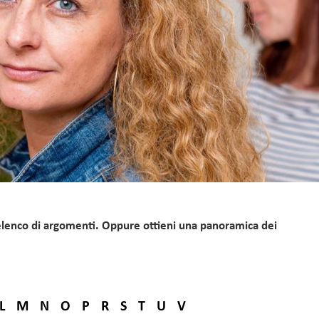
 elenco di argomenti. Oppure ottieni una panoramica dei
L
M
N
O
P
R
S
T
U
V