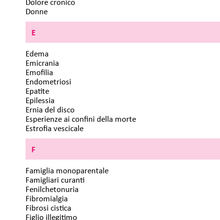
Dolore cronico
Donne
E
Edema
Emicrania
Emofilia
Endometriosi
Epatite
Epilessia
Ernia del disco
Esperienze ai confini della morte
Estrofia vescicale
F
Famiglia monoparentale
Famigliari curanti
Fenilchetonuria
Fibromialgia
Fibrosi cistica
Figlio illegitimo