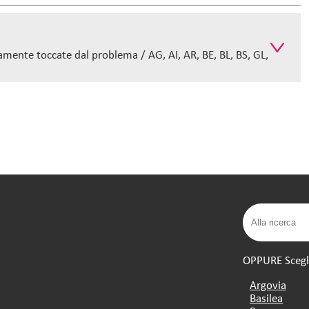
amente toccate dal problema / AG, AI, AR, BE, BL, BS, GL,
OPPURE Scegli 
Argovia
Basilea