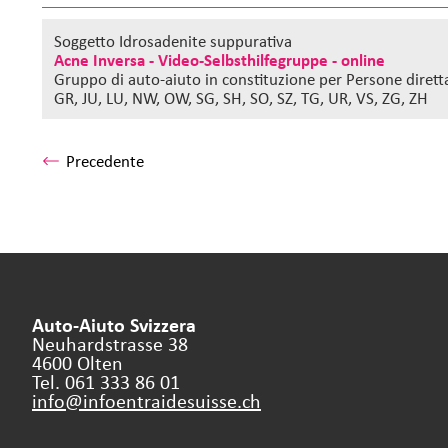
Soggetto Idrosadenite suppurativa
Acne Inversa - Video-Selbsthilfegruppe - online
Gruppo di auto-aiuto in constituzione
per Persone dirett
GR, JU, LU, NW, OW, SG, SH, SO, SZ, TG, UR, VS, ZG, ZH
Precedente
Auto-Aiuto Svizzera
Neuhardstrasse 38
4600 Olten
Tel. 061 333 86 01
info@infoentraidesuisse.
ch