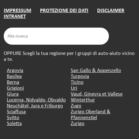
IMPRESSUM
PROTEZIONE DEI DATI
DISCLAIMER
INTRANET
OPPURE Scegli la tua regione per i gruppi di auto-aiuto vicino
a te.
Argovia
San Gallo & Appenzello
Basilea
Turgovia
Berna
Ticino
Grigioni
Uri
Giura
Vaud, Ginevra et Vallese
Lucerna, Nidvaldo, Obvaldo
Winterthur
Neuchâtel, Jura e Friburgo
Zugo
Sciaffusa
Zurigo Oberland &
Svitto
Pfannenstiel
Soletta
Zurigo