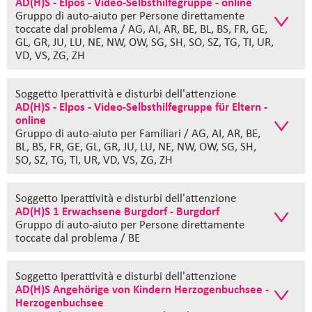
AD(H)S - Elpos - Video-Selbsthilfegruppe - online
Gruppo di auto-aiuto
per Persone direttamente
toccate dal problema / AG, AI, AR, BE, BL, BS, FR, GE,
GL, GR, JU, LU, NE, NW, OW, SG, SH, SO, SZ, TG, TI, UR,
VD, VS, ZG, ZH
Soggetto Iperattività e disturbi dell'attenzione
AD(H)S - Elpos - Video-Selbsthilfegruppe für Eltern -
online
Gruppo di auto-aiuto
per Familiari / AG, AI, AR, BE,
BL, BS, FR, GE, GL, GR, JU, LU, NE, NW, OW, SG, SH,
SO, SZ, TG, TI, UR, VD, VS, ZG, ZH
Soggetto Iperattività e disturbi dell'attenzione
AD(H)S 1 Erwachsene Burgdorf - Burgdorf
Gruppo di auto-aiuto
per Persone direttamente
toccate dal problema / BE
Soggetto Iperattività e disturbi dell'attenzione
AD(H)S Angehörige von Kindern Herzogenbuchsee -
Herzogenbuchsee