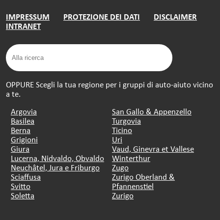
IMPRESSUM
PROTEZIONE DEI DATI
DISCLAIMER
INTRANET
OPPURE Scegli la tua regione per i gruppi di auto-aiuto vicino
a te.
Argovia
San Gallo & Appenzello
Basilea
Turgovia
Berna
Ticino
Grigioni
Uri
Giura
Vaud, Ginevra et Vallese
Lucerna, Nidvaldo, Obvaldo
Winterthur
Neuchâtel, Jura e Friburgo
Zugo
Sciaffusa
Zurigo Oberland &
Svitto
Pfannenstiel
Soletta
Zurigo