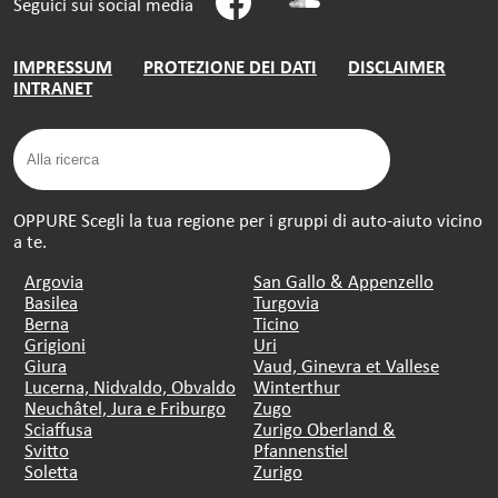
Seguici sui social media
IMPRESSUM
PROTEZIONE DEI DATI
DISCLAIMER
INTRANET
OPPURE Scegli la tua regione per i gruppi di auto-aiuto vicino
a te.
Argovia
San Gallo & Appenzello
Basilea
Turgovia
Berna
Ticino
Grigioni
Uri
Giura
Vaud, Ginevra et Vallese
Lucerna, Nidvaldo, Obvaldo
Winterthur
Neuchâtel, Jura e Friburgo
Zugo
Sciaffusa
Zurigo Oberland &
Svitto
Pfannenstiel
Soletta
Zurigo