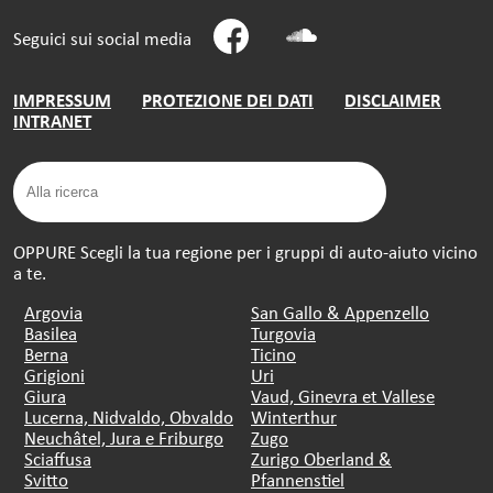
Seguici sui social media
IMPRESSUM
PROTEZIONE DEI DATI
DISCLAIMER
INTRANET
OPPURE Scegli la tua regione per i gruppi di auto-aiuto vicino
a te.
Argovia
San Gallo & Appenzello
Basilea
Turgovia
Berna
Ticino
Grigioni
Uri
Giura
Vaud, Ginevra et Vallese
Lucerna, Nidvaldo, Obvaldo
Winterthur
Neuchâtel, Jura e Friburgo
Zugo
Sciaffusa
Zurigo Oberland &
Svitto
Pfannenstiel