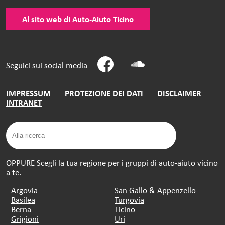
Al sito web di Auto-Aiuto Ticino
Seguici sui social media
IMPRESSUM
PROTEZIONE DEI DATI
DISCLAIMER
INTRANET
OPPURE Scegli la tua regione per i gruppi di auto-aiuto vicino
a te.
Argovia
San Gallo & Appenzello
Basilea
Turgovia
Berna
Ticino
Grigioni
Uri