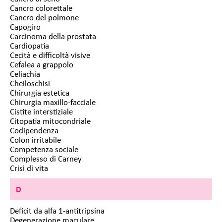
Cancro colorettale
Cancro del polmone
Capogiro
Carcinoma della prostata
Cardiopatia
Cecità e difficoltà visive
Cefalea a grappolo
Celiachia
Cheiloschisi
Chirurgia estetica
Chirurgia maxillo-facciale
Cistite interstiziale
Citopatia mitocondriale
Codipendenza
Colon irritabile
Competenza sociale
Complesso di Carney
Crisi di vita
D
Deficit da alfa 1-antitripsina
Degenerazione maculare