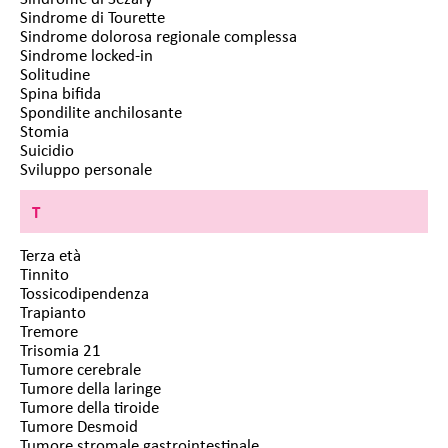
Sindrome di Tourette
Sindrome dolorosa regionale complessa
Sindrome locked-in
Solitudine
Spina bifida
Spondilite anchilosante
Stomia
Suicidio
Sviluppo personale
T
Terza età
Tinnito
Tossicodipendenza
Trapianto
Tremore
Trisomia 21
Tumore cerebrale
Tumore della laringe
Tumore della tiroide
Tumore Desmoid
Tumore stromale gastrointestinale