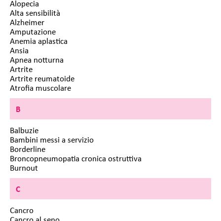
Alopecia
Alta sensibilità
Alzheimer
Amputazione
Anemia aplastica
Ansia
Apnea notturna
Artrite
Artrite reumatoide
Atrofia muscolare
B
Balbuzie
Bambini messi a servizio
Borderline
Broncopneumopatia cronica ostruttiva
Burnout
C
Cancro
Cancro al seno