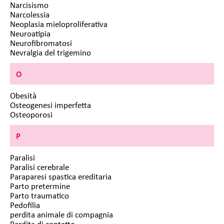
Narcisismo
Narcolessia
Neoplasia mieloproliferativa
Neuroatipia
Neurofibromatosi
Nevralgia del trigemino
O
Obesità
Osteogenesi imperfetta
Osteoporosi
P
Paralisi
Paralisi cerebrale
Paraparesi spastica ereditaria
Parto pretermine
Parto traumatico
Pedofilia
perdita animale di compagnia
Perdita di contatto