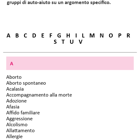
gruppi di auto-aiuto su un argomento specifico.
A
B
C
D
E
F
G
H
I
L
M
N
O
P
R
S
T
U
V
A
Aborto
Aborto spontaneo
Acalasia
Accompagnamento alla morte
Adozione
Afasia
Affido familiare
Aggressione
Alcolismo
Allattamento
Allergie