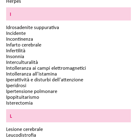
Herpes
I
Idrosadenite suppurativa
Incidente
Incontinenza
Infarto cerebrale
Infertilità
Insonnia
Interculturalità
Intolleranza ai campi elettromagnetici
Intolleranza all'istamina
Iperattività e disturbi dell'attenzione
Iperidrosi
Ipertensione polmonare
Ipopituitarismo
Isterectomia
L
Lesione cerebrale
Leucodistrofia