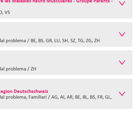
 les Maladies neuro Musculaires - Groupe Parents -
VD, VS
al problema / BE, BS, GR, LU, SH, SZ, TG, ZG, ZH
dal problema / ZH
 Region Deutschschweiz
l problema, Familiari / AG, AI, AR, BE, BL, BS, FR, GL,