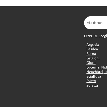
OPPURE Scegli 
Argovia
Basilea
Berna
Grigioni
Giura
Lucerna, Ni
Neuchâtel, J
Sciaffusa
Svitto
Soletta