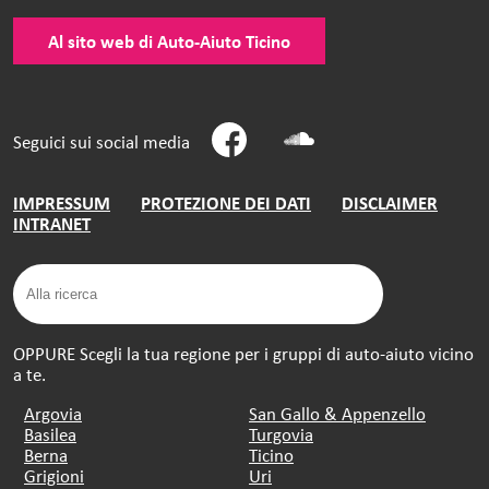
Al sito web di Auto-Aiuto Ticino
Seguici sui social media
IMPRESSUM
PROTEZIONE DEI DATI
DISCLAIMER
INTRANET
OPPURE Scegli la tua regione per i gruppi di auto-aiuto vicino
a te.
Argovia
San Gallo & Appenzello
Basilea
Turgovia
Berna
Ticino
Grigioni
Uri