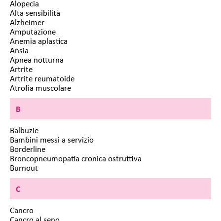
Alopecia
Alta sensibilità
Alzheimer
Amputazione
Anemia aplastica
Ansia
Apnea notturna
Artrite
Artrite reumatoide
Atrofia muscolare
B
Balbuzie
Bambini messi a servizio
Borderline
Broncopneumopatia cronica ostruttiva
Burnout
C
Cancro
Cancro al seno