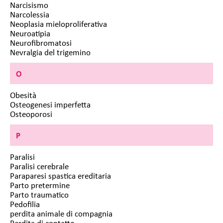
Narcisismo
Narcolessia
Neoplasia mieloproliferativa
Neuroatipia
Neurofibromatosi
Nevralgia del trigemino
O
Obesità
Osteogenesi imperfetta
Osteoporosi
P
Paralisi
Paralisi cerebrale
Paraparesi spastica ereditaria
Parto pretermine
Parto traumatico
Pedofilia
perdita animale di compagnia
Perdita di contatto