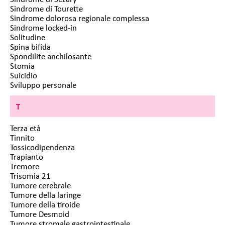
Sindrome di Tourette
Sindrome dolorosa regionale complessa
Sindrome locked-in
Solitudine
Spina bifida
Spondilite anchilosante
Stomia
Suicidio
Sviluppo personale
T
Terza età
Tinnito
Tossicodipendenza
Trapianto
Tremore
Trisomia 21
Tumore cerebrale
Tumore della laringe
Tumore della tiroide
Tumore Desmoid
Tumore stromale gastrointestinale