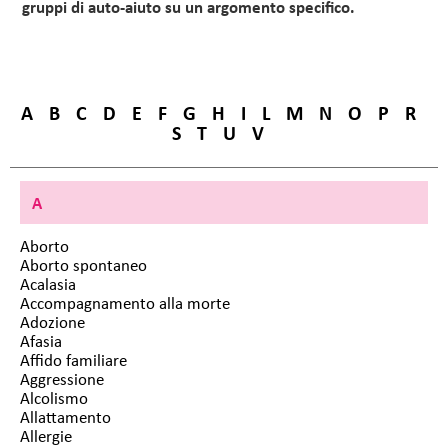
gruppi di auto-aiuto su un argomento specifico.
A
B
C
D
E
F
G
H
I
L
M
N
O
P
R
S
T
U
V
A
Aborto
Aborto spontaneo
Acalasia
Accompagnamento alla morte
Adozione
Afasia
Affido familiare
Aggressione
Alcolismo
Allattamento
Allergie