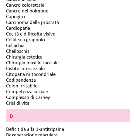
Cancro colorettale
Cancro del polmone
Capogiro
Carcinoma della prostata
Cardiopatia
Cecità e difficoltà visive
Cefalea a grappolo
Celiachia
Cheiloschisi
Chirurgia estetica
Chirurgia maxillo-facciale
Cistite interstiziale
Citopatia mitocondriale
Codipendenza
Colon irritabile
Competenza sociale
Complesso di Carney
Crisi di vita
D
Deficit da alfa 1-antitripsina
Degenerazione maculare