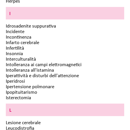
Herpes
I
Idrosadenite suppurativa
Incidente
Incontinenza
Infarto cerebrale
Infertilità
Insonnia
Interculturalità
Intolleranza ai campi elettromagnetici
Intolleranza all'istamina
Iperattività e disturbi dell'attenzione
Iperidrosi
Ipertensione polmonare
Ipopituitarismo
Isterectomia
L
Lesione cerebrale
Leucodistrofia