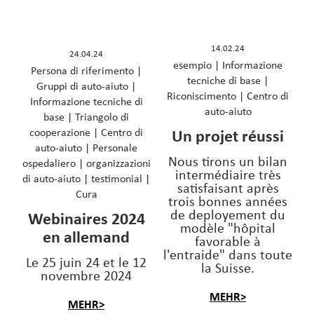
14.02.24
24.04.24
esempio
|
Informazione
Persona di riferimento
|
tecniche di base
|
Gruppi di auto-aiuto
|
Riconiscimento
|
Centro di
Informazione tecniche di
auto-aiuto
base
|
Triangolo di
cooperazione
|
Centro di
Un projet réussi
auto-aiuto
|
Personale
Nous tirons un bilan
ospedaliero
|
organizzazioni
intermédiaire très
di auto-aiuto
|
testimonial
|
satisfaisant après
Cura
trois bonnes années
de deployement du
Webinaires 2024
modèle "hôpital
en allemand
favorable à
l'entraide" dans toute
Le 25 juin 24 et le 12
la Suisse.
novembre 2024
MEHR>
MEHR>