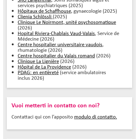
services psychiatriques (2025)
Hôpitaux de Schaffhouse,
gynaecologie (2025)
Clienia Schlössli
(2025)
Clinique Le Noirmont, unité psychosomatique
(2026)
Hopital Riviera-Chablais Vaud-Valais
, Service de
Médecine (2026)
Centre hospitalier universitaire vaudois
,
rhumatologie (2026)
Centre hospitalier du Valais romand
(2026)
Clinique La Lignière
(2026)
Hôpital de La Providence
(2026)
PDAG: en entièreté
(service ambulatoires
inclus 2026)
Vuoi metterti in contatto con noi?
Contattaci qui con l’apposito
modulo di contatto.