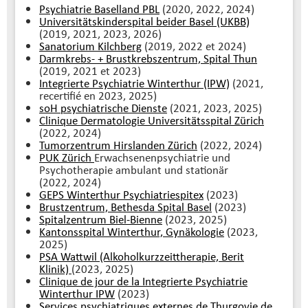
Psychiatrie Baselland PBL
(2020, 2022, 2024)
Universitätskinderspital beider Basel (UKBB)
(2019, 2021, 2023, 2026)
Sanatorium Kilchberg
(2019, 2022 et 2024)
Darmkrebs- + Brustkrebszentrum, Spital Thun
(2019, 2021 et 2023)
Integrierte Psychiatrie Winterthur (IPW)
(2021,
recertifié en 2023, 2025)
soH psychiatrische Dienste
(2021, 2023, 2025)
Clinique Dermatologie Universitätsspital Zürich
(2022, 2024)
Tumorzentrum Hirslanden Zürich
(2022, 2024)
PUK Zürich
Erwachsenenpsychiatrie und
Psychotherapie ambulant und stationär
(2022, 2024)
GEPS Winterthur Psychiatriespitex
(2023)
Brustzentrum, Bethesda Spital Basel
(2023)
Spitalzentrum Biel-Bienne
(2023, 2025)
Kantonsspital Winterthur, Gynäkologie
(2023,
2025)
PSA Wattwil (Alkoholkurzzeittherapie, Berit
Klinik)
(2023, 2025)
Clinique de jour de la Integrierte Psychiatrie
Winterthur IPW
(2023)
Services psychiatriques externes de Thurgovie de