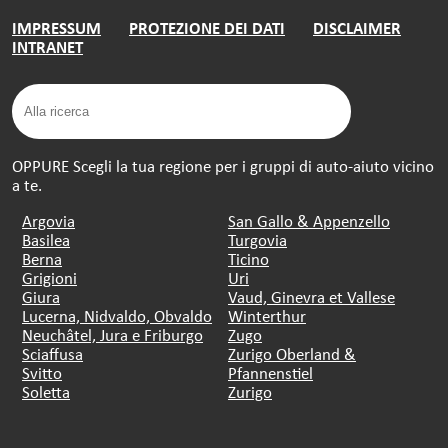
IMPRESSUM
PROTEZIONE DEI DATI
DISCLAIMER
INTRANET
OPPURE Scegli la tua regione per i gruppi di auto-aiuto vicino
a te.
Argovia
San Gallo & Appenzello
Basilea
Turgovia
Berna
Ticino
Grigioni
Uri
Giura
Vaud, Ginevra et Vallese
Lucerna, Nidvaldo, Obvaldo
Winterthur
Neuchâtel, Jura e Friburgo
Zugo
Sciaffusa
Zurigo Oberland &
Svitto
Pfannenstiel
Soletta
Zurigo