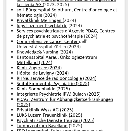
la clienia AG
(2023, 2025)
soH Bürgerspital Solothurn, Centre d'oncologie et
hématologie
(2024)
Privatklinik Meiringen
(2024)
lups Luzerner Psychiatrie
(2024)
Services psychiatriques d'Argovie PDAG, Centres
de psychiatrie et psychothérapie
(2024)
Comprehensive Cancer Center
dell'
Universitätsspital Zürich (2024)
Knowledge&Nursing
(2024)
Kantonsspital Aarau, Onkologiezentrum
Mittelland (2024)
Klinik Zugersee (2024)
Hôpital de Lavigny (2024)
RHNe, service de radiooncologie (2024)
Spital Emmental, Psychiatrie (2025)
Klinik Sonnenhalde (2025)
Integrierte Psychiatrie IPW, Bülach (2025)
PDAG: Zentrum für Abhängigkeitserkrankungen
(2025)
Privatklinik Wyss AG (2025)
LUKS Luzern Frauenklinik (2025)
Psychiatrische Dienste Thurgau (2025)
Tumorzentrum Baselland
(2025)
SRO Langenthal,
Soins somatiques aigus et