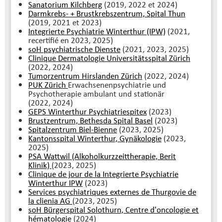
Sanatorium Kilchberg
(2019, 2022 et 2024)
Darmkrebs- + Brustkrebszentrum, Spital Thun
(2019, 2021 et 2023)
Integrierte Psychiatrie Winterthur (IPW)
(2021,
recertifié en 2023, 2025)
soH psychiatrische Dienste
(2021, 2023, 2025)
Clinique Dermatologie Universitätsspital Zürich
(2022, 2024)
Tumorzentrum Hirslanden Zürich
(2022, 2024)
PUK Zürich
Erwachsenenpsychiatrie und
Psychotherapie ambulant und stationär
(2022, 2024)
GEPS Winterthur Psychiatriespitex
(2023)
Brustzentrum, Bethesda Spital Basel
(2023)
Spitalzentrum Biel-Bienne
(2023, 2025)
Kantonsspital Winterthur, Gynäkologie
(2023,
2025)
PSA Wattwil (Alkoholkurzzeittherapie, Berit
Klinik)
(2023, 2025)
Clinique de jour de la Integrierte Psychiatrie
Winterthur IPW
(2023)
Services psychiatriques externes de Thurgovie de
la clienia AG
(2023, 2025)
soH Bürgerspital Solothurn, Centre d'oncologie et
hématologie
(2024)