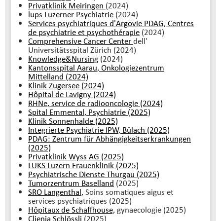
Privatklinik Meiringen
(2024)
lups Luzerner Psychiatrie
(2024)
Services psychiatriques d'Argovie PDAG, Centres
de psychiatrie et psychothérapie
(2024)
Comprehensive Cancer Center
dell'
Universitätsspital Zürich (2024)
Knowledge&Nursing
(2024)
Kantonsspital Aarau, Onkologiezentrum
Mittelland (2024)
Klinik Zugersee (2024)
Hôpital de Lavigny (2024)
RHNe, service de radiooncologie (2024)
Spital Emmental, Psychiatrie (2025)
Klinik Sonnenhalde (2025)
Integrierte Psychiatrie IPW, Bülach (2025)
PDAG: Zentrum für Abhängigkeitserkrankungen
(2025)
Privatklinik Wyss AG (2025)
LUKS Luzern Frauenklinik (2025)
Psychiatrische Dienste Thurgau (2025)
Tumorzentrum Baselland
(2025)
SRO Langenthal,
Soins somatiques aigus et
services psychiatriques (2025)
Hôpitaux de Schaffhouse,
gynaecologie (2025)
Clienia Schlössli
(2025)