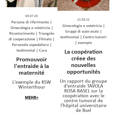
03.07.23
21.03.22
Persona di riferimento
|
Ginecologia e ostetricia
|
Ginecologia e ostetricia
|
Gruppi di auto-aiuto
|
Riconiscimento
|
Triangolo
testimonial
|
Centro tumori
di cooperazione
|
Filmato
|
|
esempio
Personale ospedaliero
|
testimonial
|
Cura
La coopération
créee des
Promouvoir
nouvelles
l'entraide à la
opportunités
maternité
Un rapport du groupe
L'exemple du KSW
d'entraide TAVOLA
Winterthour
ROSA BASEL sur la
coopération avec le
MEHR>
centre tumoral de
l'hôpital universitaire
de Bsel