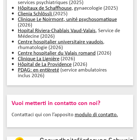
services psychiatriques (2025)
Hôpitaux de Schaffhouse,
gynaecologie (2025)
Clienia Schlössli
(2025)
Clinique Le Noirmont, unité psychosomatique
(2026)
Hopital Riviera-Chablais Vaud-Valais
, Service de
Médecine (2026)
Centre hospitalier universitaire vaudois
,
rhumatologie (2026)
Centre hospitalier du Valais romand
(2026)
Clinique La Lignière
(2026)
Hôpital de La Providence
(2026)
PDAG: en entièreté
(service ambulatoires
inclus 2026)
Vuoi metterti in contatto con noi?
Contattaci qui con l’apposito
modulo di contatto.