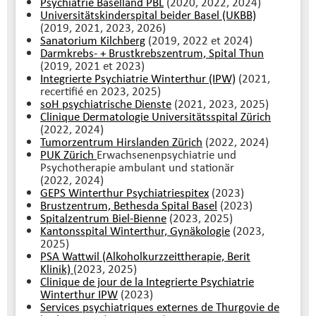
Psychiatrie Baselland PBL
(2020, 2022, 2024)
Universitätskinderspital beider Basel (UKBB)
(2019, 2021, 2023, 2026)
Sanatorium Kilchberg
(2019, 2022 et 2024)
Darmkrebs- + Brustkrebszentrum, Spital Thun
(2019, 2021 et 2023)
Integrierte Psychiatrie Winterthur (IPW)
(2021,
recertifié en 2023, 2025)
soH psychiatrische Dienste
(2021, 2023, 2025)
Clinique Dermatologie Universitätsspital Zürich
(2022, 2024)
Tumorzentrum Hirslanden Zürich
(2022, 2024)
PUK Zürich
Erwachsenenpsychiatrie und
Psychotherapie ambulant und stationär
(2022, 2024)
GEPS Winterthur Psychiatriespitex
(2023)
Brustzentrum, Bethesda Spital Basel
(2023)
Spitalzentrum Biel-Bienne
(2023, 2025)
Kantonsspital Winterthur, Gynäkologie
(2023,
2025)
PSA Wattwil (Alkoholkurzzeittherapie, Berit
Klinik)
(2023, 2025)
Clinique de jour de la Integrierte Psychiatrie
Winterthur IPW
(2023)
Services psychiatriques externes de Thurgovie de