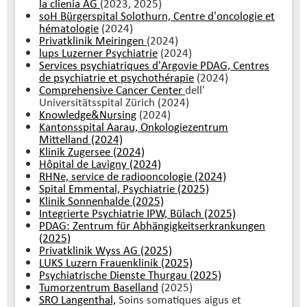
la clienia AG
(2023, 2025)
soH Bürgerspital Solothurn, Centre d'oncologie et
hématologie
(2024)
Privatklinik Meiringen
(2024)
lups Luzerner Psychiatrie
(2024)
Services psychiatriques d'Argovie PDAG, Centres
de psychiatrie et psychothérapie
(2024)
Comprehensive Cancer Center
dell'
Universitätsspital Zürich (2024)
Knowledge&Nursing
(2024)
Kantonsspital Aarau, Onkologiezentrum
Mittelland (2024)
Klinik Zugersee (2024)
Hôpital de Lavigny (2024)
RHNe, service de radiooncologie (2024)
Spital Emmental, Psychiatrie (2025)
Klinik Sonnenhalde (2025)
Integrierte Psychiatrie IPW, Bülach (2025)
PDAG: Zentrum für Abhängigkeitserkrankungen
(2025)
Privatklinik Wyss AG (2025)
LUKS Luzern Frauenklinik (2025)
Psychiatrische Dienste Thurgau (2025)
Tumorzentrum Baselland
(2025)
SRO Langenthal,
Soins somatiques aigus et