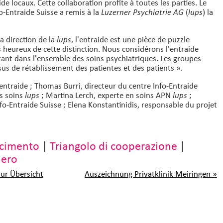
de locaux. Cette collaboration profite à toutes les parties. Le
-Entraide Suisse a remis à la
(
) la
Luzerner Psychiatrie AG
lups
a direction de la
, l'entraide est une pièce de puzzle
lups
heureux de cette distinction. Nous considérons l'entraide
ant dans l'ensemble des soins psychiatriques. Les groupes
us de rétablissement des patientes et des patients ».
entraide ; Thomas Burri, directeur du centre Info-Entraide
s soins
; Martina Lerch, experte en soins APN
;
lups
lups
fo-Entraide Suisse ; Elena Konstantinidis, responsable du projet
scimento
|
Triangolo di cooperazione
|
iero
zur Übersicht
Auszeichnung Privatklinik Meiringen »