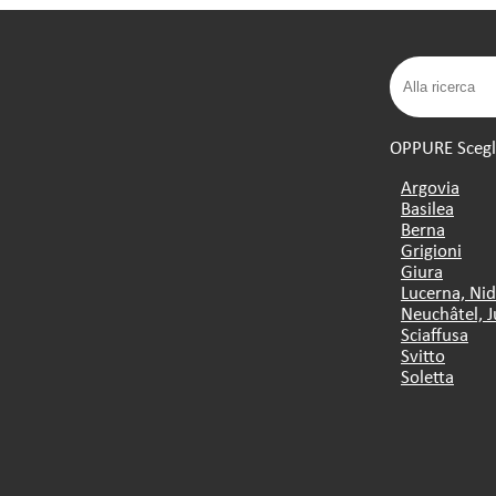
OPPURE Scegli 
Argovia
Basilea
Berna
Grigioni
Giura
Lucerna, Ni
Neuchâtel, J
Sciaffusa
Svitto
Soletta