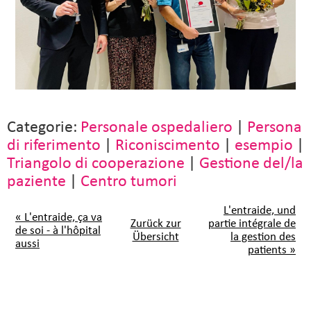
Categorie:
Personale ospedaliero
|
Persona
di riferimento
|
Riconiscimento
|
esempio
|
Triangolo di cooperazione
|
Gestione del/la
paziente
|
Centro tumori
L'entraide, und
« L'entraide, ça va
Zurück zur
partie intégrale de
de soi - à l'hôpital
Übersicht
la gestion des
aussi
patients »