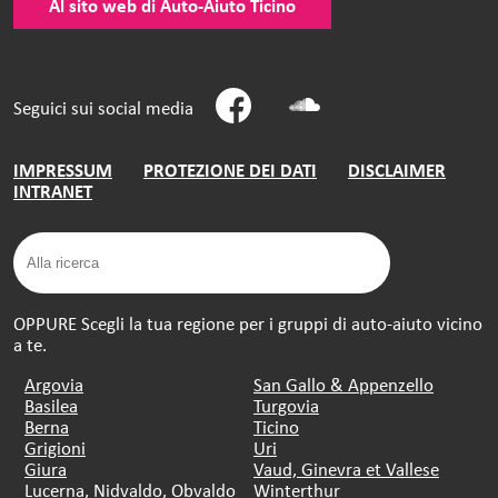
Al sito web di Auto-Aiuto Ticino
Seguici sui social media
IMPRESSUM
PROTEZIONE DEI DATI
DISCLAIMER
INTRANET
OPPURE Scegli la tua regione per i gruppi di auto-aiuto vicino
a te.
Argovia
San Gallo & Appenzello
Basilea
Turgovia
Berna
Ticino
Grigioni
Uri
Giura
Vaud, Ginevra et Vallese
Lucerna, Nidvaldo, Obvaldo
Winterthur