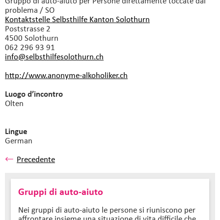
Gruppo di auto-aiuto
per Persone direttamente toccate dal
problema / SO
Kontaktstelle Selbsthilfe Kanton Solothurn
Poststrasse 2
4500 Solothurn
062 296 93 91
info@selbsthilfesolothurn.
ch
http://www.anonyme-alkoholiker.ch
Luogo d’incontro
Olten
Lingue
German
Precedente
Gruppi di auto-aiuto
Nei gruppi di auto-aiuto le persone si riuniscono per
affrontare insieme una situazione di vita difficile che