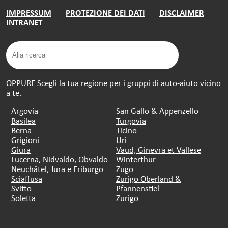
IMPRESSUM
PROTEZIONE DEI DATI
DISCLAIMER
INTRANET
OPPURE Scegli la tua regione per i gruppi di auto-aiuto vicino
a te.
Argovia
San Gallo & Appenzello
Basilea
Turgovia
Berna
Ticino
Grigioni
Uri
Giura
Vaud, Ginevra et Vallese
Lucerna, Nidvaldo, Obvaldo
Winterthur
Neuchâtel, Jura e Friburgo
Zugo
Sciaffusa
Zurigo Oberland &
Svitto
Pfannenstiel
Soletta
Zurigo