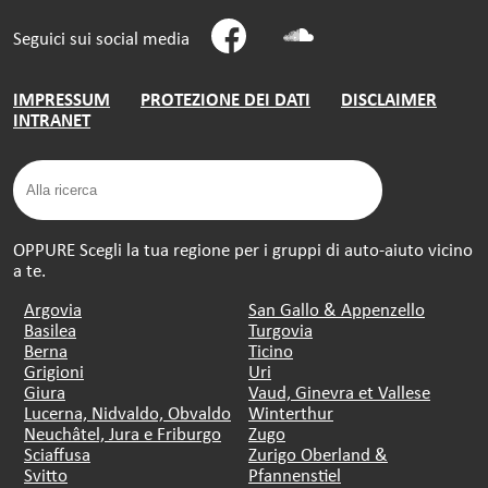
Seguici sui social media
IMPRESSUM
PROTEZIONE DEI DATI
DISCLAIMER
INTRANET
OPPURE Scegli la tua regione per i gruppi di auto-aiuto vicino
a te.
Argovia
San Gallo & Appenzello
Basilea
Turgovia
Berna
Ticino
Grigioni
Uri
Giura
Vaud, Ginevra et Vallese
Lucerna, Nidvaldo, Obvaldo
Winterthur
Neuchâtel, Jura e Friburgo
Zugo
Sciaffusa
Zurigo Oberland &
Svitto
Pfannenstiel