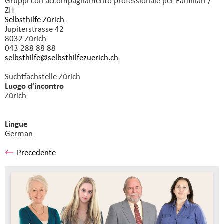
Gruppi con accompagnamento professionale
per Familiari /
ZH
Selbsthilfe Zürich
Jupiterstrasse 42
8032 Zürich
043 288 88 88
selbsthilfe@selbsthilfezuerich.
ch
Suchtfachstelle Zürich
Luogo d’incontro
Zürich
Lingue
German
Precedente