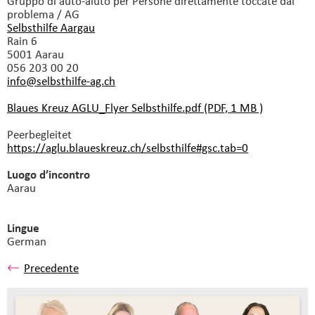
Gruppo di auto-aiuto
per Persone direttamente toccate dal
problema / AG
Selbsthilfe Aargau
Rain 6
5001 Aarau
056 203 00 20
info@selbsthilfe-ag.
ch
Blaues Kreuz AGLU_Flyer Selbsthilfe.pdf (PDF, 1 MB )
Peerbegleitet
https://aglu.blaueskreuz.ch/selbsthilfe#gsc.tab=0
Luogo d’incontro
Aarau
Lingue
German
Precedente