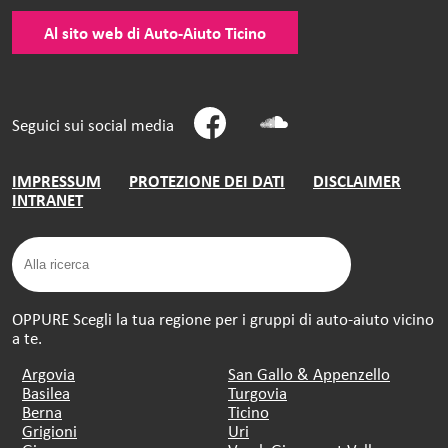
Al sito web di Auto-Aiuto Ticino
Seguici sui social media
IMPRESSUM
PROTEZIONE DEI DATI
DISCLAIMER
INTRANET
OPPURE Scegli la tua regione per i gruppi di auto-aiuto vicino
a te.
Argovia
San Gallo & Appenzello
Basilea
Turgovia
Berna
Ticino
Grigioni
Uri