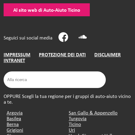
Al sito web di Auto-Aiuto Ticino
Seguici sui social media
IMPRESSUM
PROTEZIONE DEI DATI
DISCLAIMER
INTRANET
OPPURE Scegli la tua regione per i gruppi di auto-aiuto vicino
a te.
Argovia
San Gallo & Appenzello
Basilea
Turgovia
Berna
Ticino
Grigioni
Uri