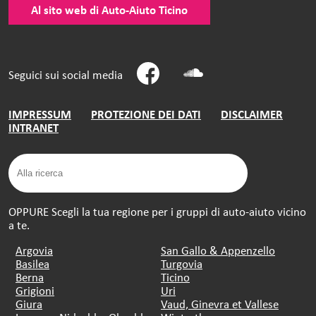
Al sito web di Auto-Aiuto Ticino
Seguici sui social media
IMPRESSUM
PROTEZIONE DEI DATI
DISCLAIMER
INTRANET
OPPURE Scegli la tua regione per i gruppi di auto-aiuto vicino
a te.
Argovia
San Gallo & Appenzello
Basilea
Turgovia
Berna
Ticino
Grigioni
Uri
Giura
Vaud, Ginevra et Vallese