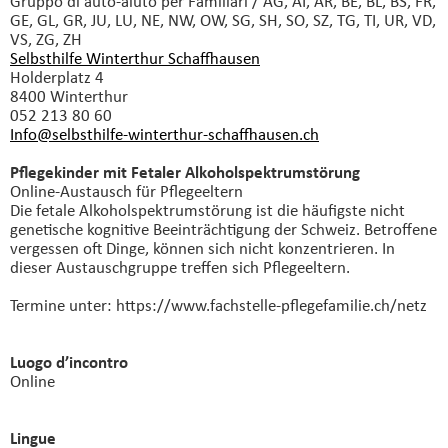
Gruppo di auto-aiuto
per Familiari / AG, AI, AR, BE, BL, BS, FR,
GE, GL, GR, JU, LU, NE, NW, OW, SG, SH, SO, SZ, TG, TI, UR, VD,
VS, ZG, ZH
Selbsthilfe Winterthur Schaffhausen
Holderplatz 4
8400 Winterthur
052 213 80 60
Info@selbsthilfe-winterthur-schaffhausen.
ch
Pflegekinder mit Fetaler Alkoholspektrumstörung
Online-Austausch für Pflegeeltern
Die fetale Alkohol­spektrum­störung ist die häufigste nicht
genetische kognitive Beeinträchtigung der Schweiz. Betroffene
vergessen oft Dinge, können sich nicht konzentrieren. In
dieser Austauschgruppe treffen sich Pflegeeltern.
Termine unter: https://www.fachstelle-pflegefamilie.ch/netz
Luogo d’incontro
Online
Lingue