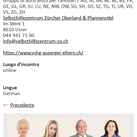
Gruppo di auto-aiuto
per Familiari / AG, AI, AR, BE, BL, BS, FR,
GE, GL, GR, JU, LU, NE, NW, OW, SG, SH, SO, SZ, TG, TI, UR, VD,
VS, ZG, ZH
Selbsthilfezentrum Zürcher Oberland & Pfannenstiel
Im Werk 1
8610 Uster
044 941 71 00
info@selbsthilfezentrum-zo.
ch
https://www.vshg-asperger-eltern.ch/
Luogo d’incontro
online
Lingue
German
Precedente