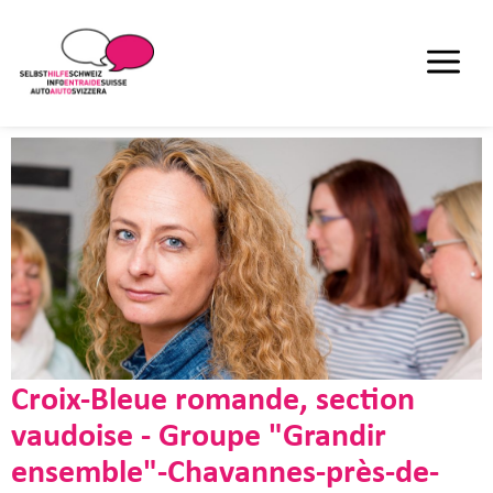
Croix-Bleue romande, section
vaudoise - Groupe "Grandir
ensemble"-Chavannes-près-de-