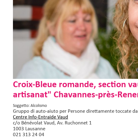
Croix-Bleue romande, section va
artisanat" Chavannes-près-Rene
Soggetto: Alcolismo
Gruppo di auto-aiuto
per Persone direttamente toccate da
Centre Info-Entraide Vaud
c/o Bénévolat Vaud, Av. Ruchonnet 1
1003 Lausanne
021 313 24 04