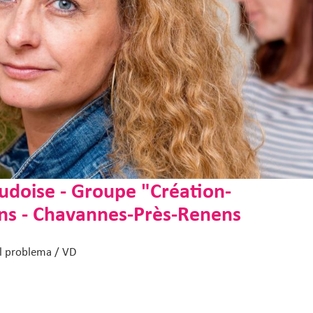
udoise - Groupe "Création-
ns - Chavannes-Près-Renens
l problema / VD