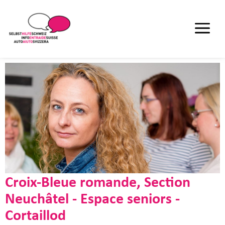
Croix-Bleue romande, Section
Neuchâtel - Espace seniors -
Cortaillod