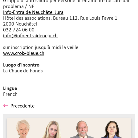
Gruppo di auto-aiuto
per Persone direttamente toccate dal
problema / NE
Info-Entraide Neuchâtel Jura
Hôtel des associations, Bureau 112, Rue Louis Favre 1
2000 Neuchâtel
032 724 06 00
info@infoentraideneju.
ch
sur inscription jusqu'à midi la veille
www.croix-bleue.ch
Luogo d’incontro
La Chaux-de-Fonds
Lingue
French
Precedente