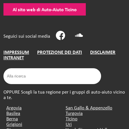
Al sito web di Auto-Aiuto Ticino
Seguici sui social media
IMPRESSUM
PROTEZIONE DEI DATI
DISCLAIMER
INTRANET
OPPURE Scegli la tua regione per i gruppi di auto-aiuto vicino
a te.
Argovia
San Gallo & Appenzello
Basilea
Turgovia
Berna
Ticino
Grigioni
Uri