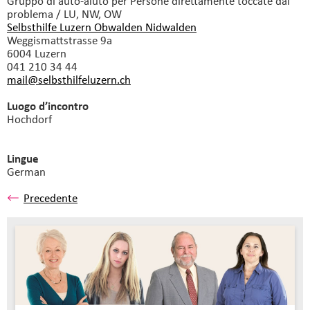
Gruppo di auto-aiuto
per Persone direttamente toccate dal
problema / LU, NW, OW
Selbsthilfe Luzern Obwalden Nidwalden
Weggismattstrasse 9a
6004 Luzern
041 210 34 44
mail@selbsthilfeluzern.
ch
Luogo d’incontro
Hochdorf
Lingue
German
Precedente