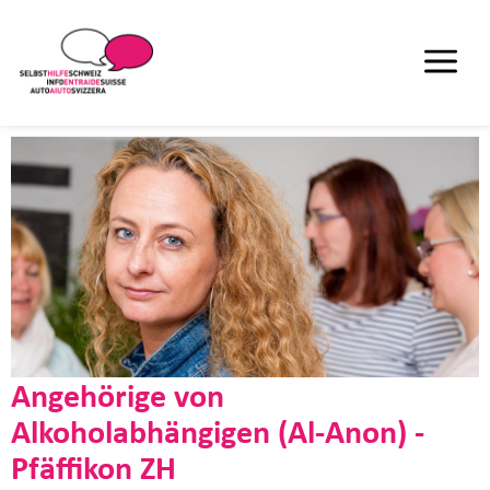
Angehörige von
Alkoholabhängigen (Al-Anon) -
Pfäffikon ZH