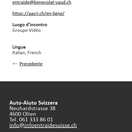
entraide@benevolat-vaud.
ch
https://aasri.ch/en-ligne/
Luogo d’incontro
Groupe Vidéo
Lingue
Italian,
French
Precedente
Auto-Aiuto Svizzera
Neuhardstrasse 38
4600 Olten
Tel. 061 333 86 01
info@infoentraidesuisse.
ch