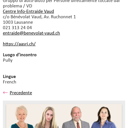
Gruppo di auto-aiuto
per Persone direttamente toccate dal
problema / VD
Centre Info-Entraide Vaud
c/o Bénévolat Vaud, Av. Ruchonnet 1
1003 Lausanne
021 313 24 04
entraide@benevolat-vaud.
ch
https://aasri.ch/
Luogo d’incontro
Pully
Lingue
French
Precedente