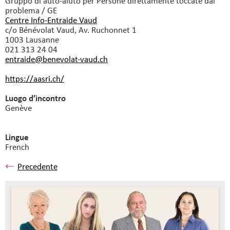
Gruppo di auto-aiuto
per Persone direttamente toccate dal
problema / GE
Centre Info-Entraide Vaud
c/o Bénévolat Vaud, Av. Ruchonnet 1
1003 Lausanne
021 313 24 04
entraide@benevolat-vaud.
ch
https://aasri.ch/
Luogo d’incontro
Genève
Lingue
French
Precedente