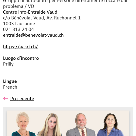
Gruppo di auto-aiuto
per Persone direttamente toccate dal
problema / VD
Centre Info-Entraide Vaud
c/o Bénévolat Vaud, Av. Ruchonnet 1
1003 Lausanne
021 313 24 04
entraide@benevolat-vaud.
ch
https://aasri.ch/
Luogo d’incontro
Prilly
Lingue
French
Precedente