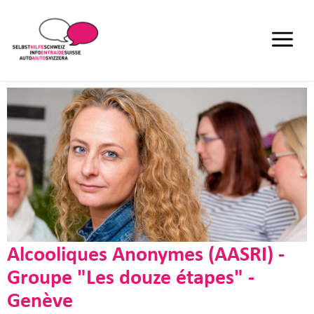
Alcooliques Anonymes (AASRI) -
Groupe "Les douze étapes" -
Genève