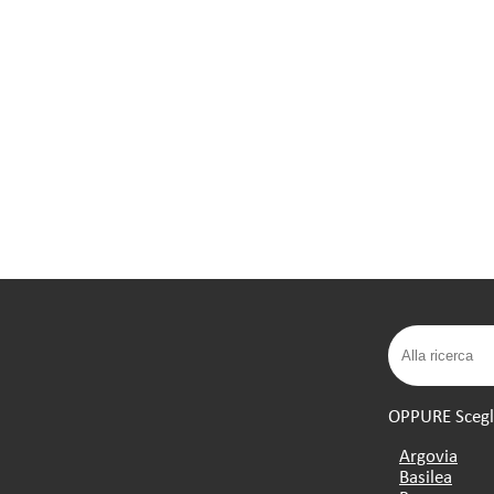
OPPURE Scegli 
Argovia
Basilea