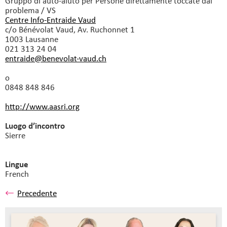
Gruppo di auto-aiuto
per Persone direttamente toccate dal
problema / VS
Centre Info-Entraide Vaud
c/o Bénévolat Vaud, Av. Ruchonnet 1
1003 Lausanne
021 313 24 04
entraide@benevolat-vaud.
ch
o
0848 848 846
http://www.aasri.org
Luogo d’incontro
Sierre
Lingue
French
Precedente