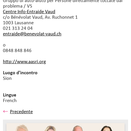
Gruppo di auto-aiuto
per Persone direttamente toccate dal
problema / VS
Centre Info-Entraide Vaud
c/o Bénévolat Vaud, Av. Ruchonnet 1
1003 Lausanne
021 313 24 04
entraide@benevolat-vaud.
ch
o
0848 848 846
http://www.aasri.org
Luogo d’incontro
Sion
Lingue
French
Precedente