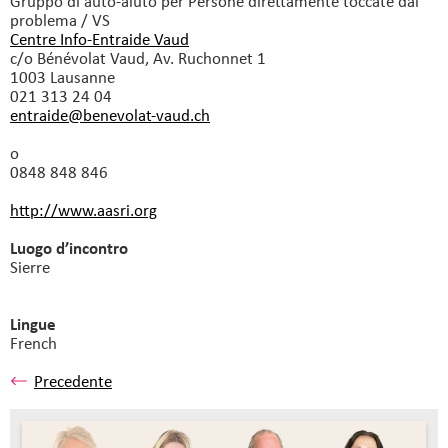
Gruppo di auto-aiuto
per Persone direttamente toccate dal
problema / VS
Centre Info-Entraide Vaud
c/o Bénévolat Vaud, Av. Ruchonnet 1
1003 Lausanne
021 313 24 04
entraide@benevolat-vaud.
ch
o
0848 848 846
http://www.aasri.org
Luogo d’incontro
Sierre
Lingue
French
Precedente