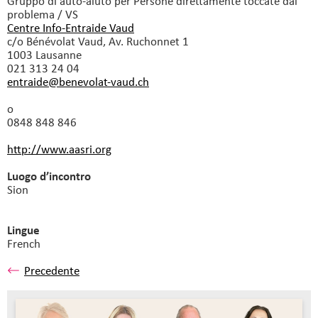
Gruppo di auto-aiuto
per Persone direttamente toccate dal
problema / VS
Centre Info-Entraide Vaud
c/o Bénévolat Vaud, Av. Ruchonnet 1
1003 Lausanne
021 313 24 04
entraide@benevolat-vaud.
ch
o
0848 848 846
http://www.aasri.org
Luogo d’incontro
Sion
Lingue
French
Precedente