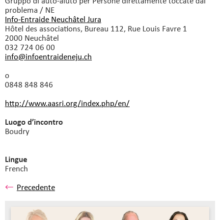
Gruppo di auto-aiuto
per Persone direttamente toccate dal
problema / NE
Info-Entraide Neuchâtel Jura
Hôtel des associations, Bureau 112, Rue Louis Favre 1
2000 Neuchâtel
032 724 06 00
info@infoentraideneju.
ch
o
0848 848 846
http://www.aasri.org/index.php/en/
Luogo d’incontro
Boudry
Lingue
French
Precedente