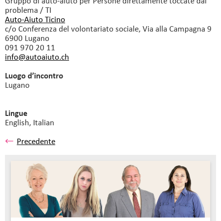
Gruppo di auto-aiuto
per Persone direttamente toccate dal
problema / TI
Auto-Aiuto Ticino
c/o Conferenza del volontariato sociale, Via alla Campagna 9
6900 Lugano
091 970 20 11
info@autoaiuto.
ch
Luogo d’incontro
Lugano
Lingue
English,
Italian
Precedente