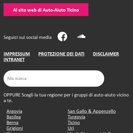
Al sito web di Auto-Aiuto Ticino
Seguici sui social media
IMPRESSUM
PROTEZIONE DEI DATI
DISCLAIMER
INTRANET
OPPURE Scegli la tua regione per i gruppi di auto-aiuto vicino
a te.
Argovia
San Gallo & Appenzello
Basilea
Turgovia
Berna
Ticino
Grigioni
Uri