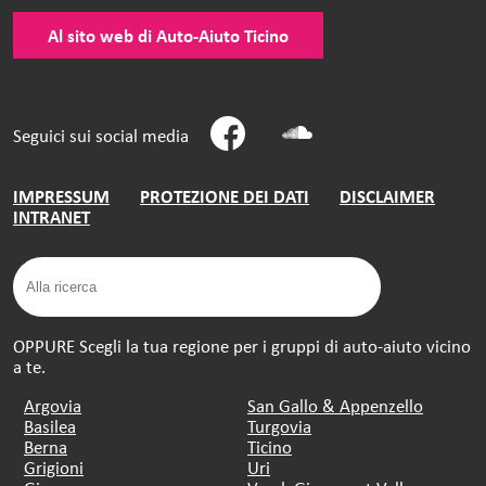
Al sito web di Auto-Aiuto Ticino
Seguici sui social media
IMPRESSUM
PROTEZIONE DEI DATI
DISCLAIMER
INTRANET
OPPURE Scegli la tua regione per i gruppi di auto-aiuto vicino
a te.
Argovia
San Gallo & Appenzello
Basilea
Turgovia
Berna
Ticino
Grigioni
Uri