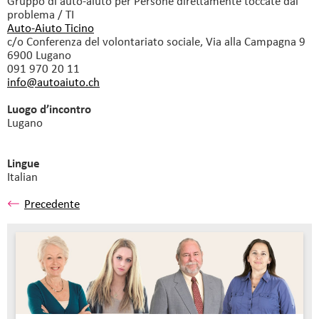
Gruppo di auto-aiuto
per Persone direttamente toccate dal
problema / TI
Auto-Aiuto Ticino
c/o Conferenza del volontariato sociale, Via alla Campagna 9
6900 Lugano
091 970 20 11
info@autoaiuto.
ch
Luogo d’incontro
Lugano
Lingue
Italian
Precedente