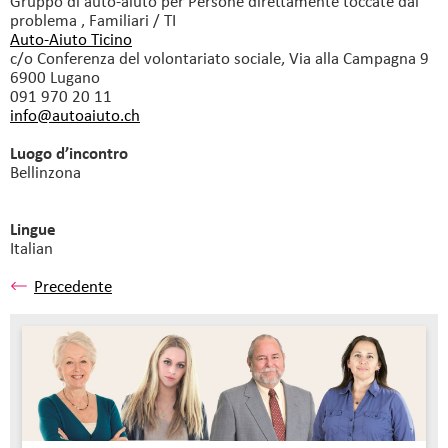
Gruppo di auto-aiuto
per Persone direttamente toccate dal
problema , Familiari / TI
Auto-Aiuto Ticino
c/o Conferenza del volontariato sociale, Via alla Campagna 9
6900 Lugano
091 970 20 11
info@autoaiuto.
ch
Luogo d’incontro
Bellinzona
Lingue
Italian
Precedente