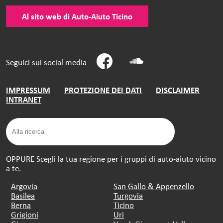
Al sito web di Auto-Aiuto Ticino
Seguici sui social media
IMPRESSUM
PROTEZIONE DEI DATI
DISCLAIMER
INTRANET
OPPURE Scegli la tua regione per i gruppi di auto-aiuto vicino
a te.
Argovia
San Gallo & Appenzello
Basilea
Turgovia
Berna
Ticino
Grigioni
Uri