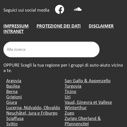
Seguici sui social media
IMPRESSUM
PROTEZIONE DEI DATI
DISCLAIMER
INTRANET
OPPURE Scegli la tua regione per i gruppi di auto-aiuto vicino
a te.
Argovia
San Gallo & Appenzello
Basilea
Turgovia
Berna
Ticino
Grigioni
Uri
Giura
Vaud, Ginevra et Vallese
Lucerna, Nidvaldo, Obvaldo
Winterthur
Neuchâtel, Jura e Friburgo
Zugo
Sciaffusa
Zurigo Oberland &
Svitto
Pfannenstiel