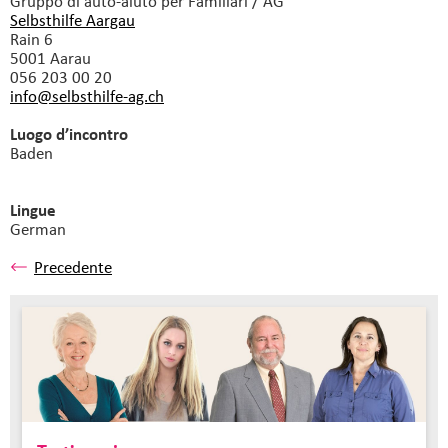
Gruppo di auto-aiuto
per Familiari / AG
Selbsthilfe Aargau
Rain 6
5001 Aarau
056 203 00 20
info@selbsthilfe-ag.
ch
Luogo d’incontro
Baden
Lingue
German
Precedente