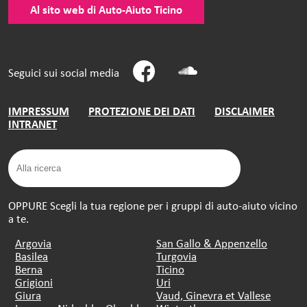
Al sito web di Auto-Aiuto Ticino
Seguici sui social media
IMPRESSUM
PROTEZIONE DEI DATI
DISCLAIMER
INTRANET
OPPURE Scegli la tua regione per i gruppi di auto-aiuto vicino
a te.
Argovia
San Gallo & Appenzello
Basilea
Turgovia
Berna
Ticino
Grigioni
Uri
Giura
Vaud, Ginevra et Vallese