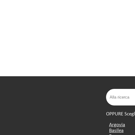
OPPURE Scegli 
Argovia
Basilea