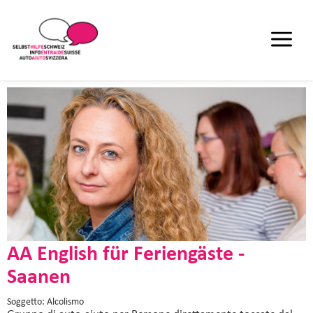
AA English für Feriengäste -
Saanen
Soggetto: Alcolismo