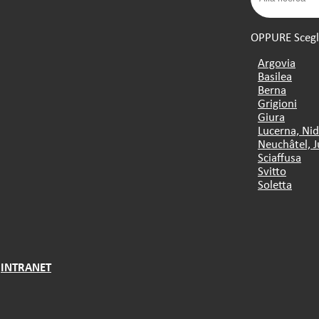
OPPURE Scegli 
Argovia
Basilea
Berna
Grigioni
Giura
Lucerna, Ni
Neuchâtel, J
Sciaffusa
Svitto
Soletta
INTRANET