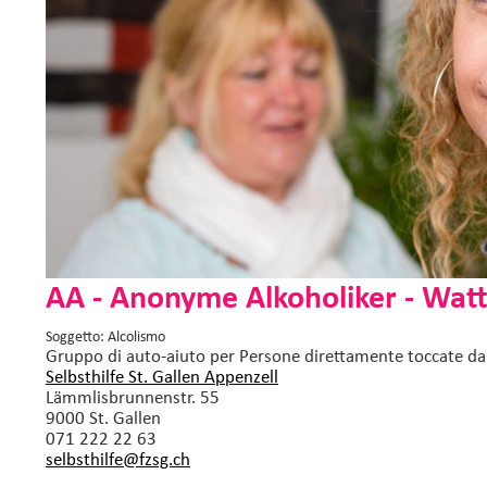
AA - Anonyme Alkoholiker - Watt
Soggetto: Alcolismo
Gruppo di auto-aiuto
per Persone direttamente toccate da
Selbsthilfe St. Gallen Appenzell
Lämmlisbrunnenstr. 55
9000 St. Gallen
071 222 22 63
selbsthilfe@fzsg.
ch