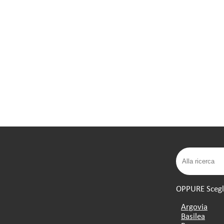
OPPURE Scegli 
Argovia
Basilea